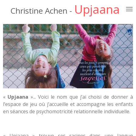
Upjaana
Passer
Christine Achen
-
au
contenu
principal
«
Upjaana
»... Voici le nom que j’ai choisi de donner à
l’espace de jeu où j’accueille et accompagne les enfants
en séances de psychomotricité relationnelle individuelle.
« Upjaana » trouve ses racines dans une langue