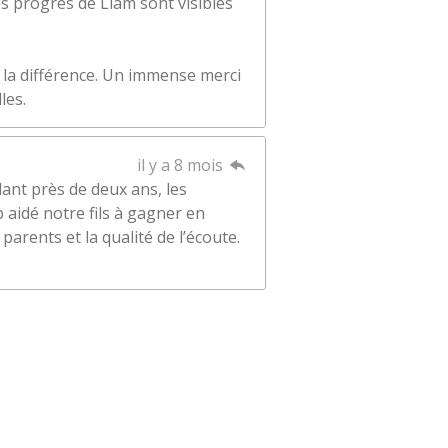
s progrès de Liam sont visibles
te la différence. Un immense merci
les.
il y a 8 mois
nt près de deux ans, les
aidé notre fils à gagner en
parents et la qualité de l’écoute.