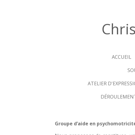
Passer
au
contenu
Chri
principal
ACCUEIL
SO
ATELIER D'EXPRES
DÉROULEMENT
Groupe d’aide en psychomotricité