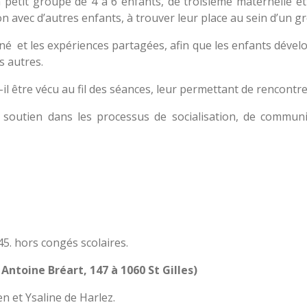
etit groupe de 4 à 6 enfants, de troisième maternelle et 
tion avec d’autres enfants, à trouver leur place au sein d’un g
t les expériences partagées, afin que les enfants développ
s autres.
il être vécu au fil des séances, leur permettant de rencontre
soutien dans les processus de socialisation, de communicat
45. hors congés scolaires.
e Antoine Bréart, 147 à 1060 St Gilles)
n et Ysaline de Harlez.